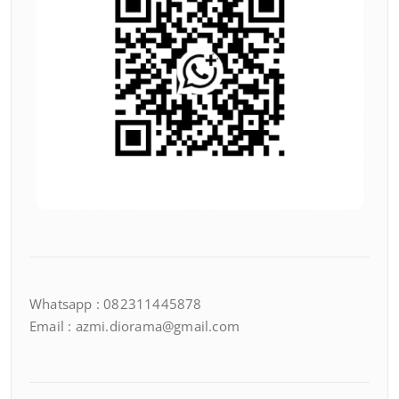
Whatsapp : 082311445878
Email : azmi.diorama@gmail.com