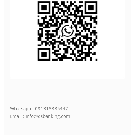
Whatsapp : 081318885447
Email : info@dsbanking.com