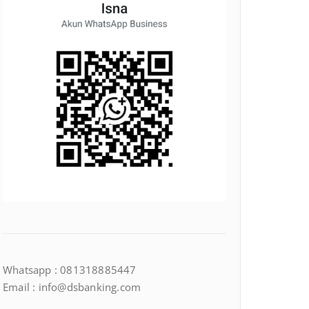
Whatsapp : 081318885447
Email : info@dsbanking.com