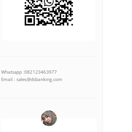
Whatsapp :082123463977
Email : sales@dsbanking.com