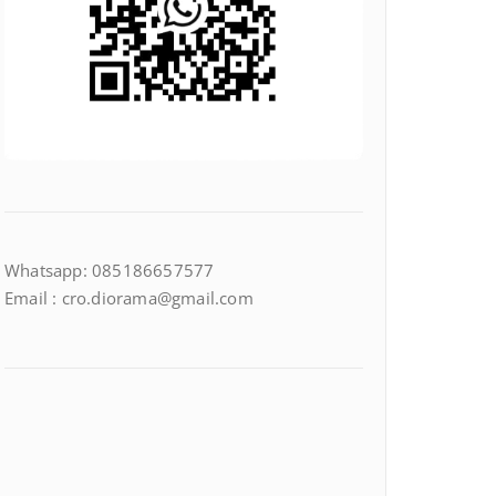
Whatsapp: 085186657577
Email : cro.diorama@gmail.com