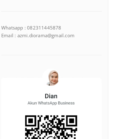
Whatsapp : 082311445878
Email : azmi.diorama@gmail.com