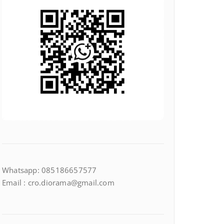
Whatsapp: 085186657577
Email : cro.diorama@gmail.com