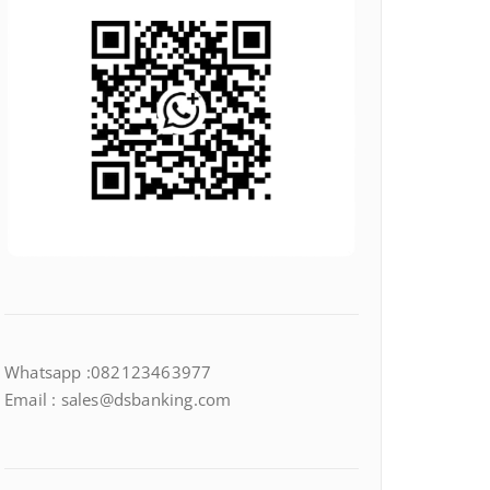
Whatsapp :082123463977
Email : sales@dsbanking.com