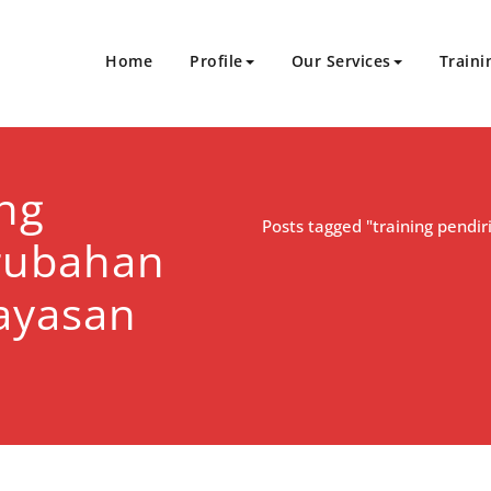
Home
Profile
Our Services
Traini
Sukses Bersinergi
an Sertifikasi
ing
Posts tagged "training pendi
rubahan
ayasan