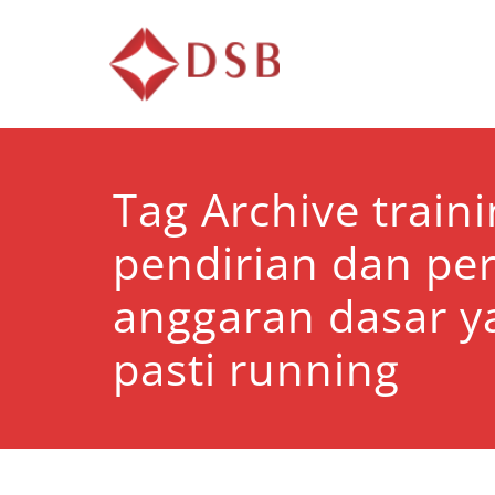
Diorama 
Lembaga Pelatihan d
Tag Archive train
pendirian dan pe
anggaran dasar y
pasti running