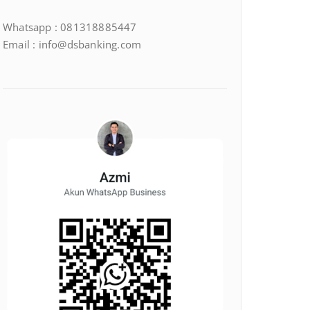
Whatsapp : 081318885447
Email : info@dsbanking.com